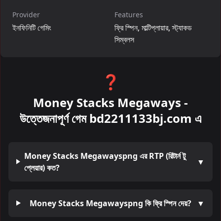
Provider
Features
ইনফিনিটি গেমিং
ফ্রি স্পিন, মাল্টিপ্লায়ার, স্ট্যাকড
সিম্বলস
❓
Money Stacks Megaways -
উত্তেজনাপূর্ণ গেম bd2211133bj.com এ
Money Stacks Megawayspng এর RTP (রিটার্ন টু
▼
প্লেয়ার) কত?
Money Stacks Megawayspng কি ফ্রি স্পিন দেয়?
▼