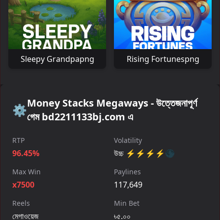
Sleepy Grandpapng
Rising Fortunespng
Money Stacks Megaways - উত্তেজনাপূর্ণ
⚙️
গেম bd2211133bj.com এ
RTP
Volatility
96.45%
উচ্চ ⚡⚡⚡⚡🌑
Max Win
Paylines
x7500
117,649
Reels
Min Bet
মেগাওয়েজ
৳৫.০০