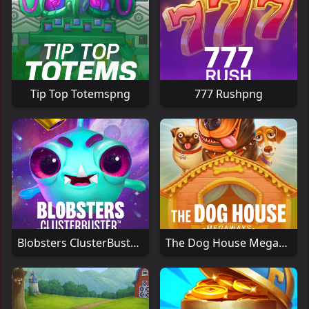
Tip Top Totemspng
777 Rushpng
Blobsters ClusterBuster™png
The Dog House Megawayspng