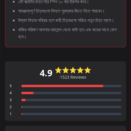
৩টি স্ক্যাটার চিহ্ন ফ্রি স্পিন ১০ বার ট্রিগার করে।
সামঞ্জস্যপূর্ণ চিহ্নগুলো মিললে পুরস্কার জিতে নিতে পারবেন।
টাম্বল ফিচার সক্রিয় হলে জয়ী চিহ্নগুলো সরিয়ে নতুন চিহ্ন আসে।
বাজির পরিমাণ আপনার ব্যালেন্স থেকে কাটা হবে এবং জয়ের সাথে যোগ
হবে।
⭐⭐⭐⭐⭐
4.9
1523 Reviews
5
4
3
2
1