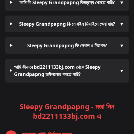
আমি কি Sleepy Grandpapng বিনামূল্যে খেলতে পারি?
▼
Sleepy Grandpapng কি মোবাইল ডিভাইসে খেলা যায়?
▼
Sleepy Grandpapng কি লেগাল ও নিরাপদ?
▼
আমি কীভাবে bd2211133bj.com থেকে Sleepy
▼
Grandpapng ডাউনলোড করতে পারি?
Sleepy Grandpapng - মজা নিন
bd2211133bj.com এ