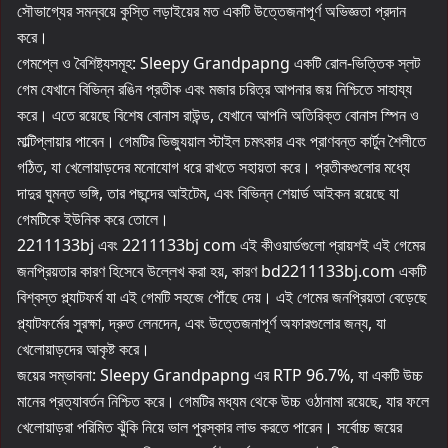
সৌভাগ্যের সমন্বয়ে কুস্তি লড়াইয়ের মত একটি উত্তেজনাপূর্ণ অভিজ্ঞতা প্রদান
করে।
গেমপ্লে ও বৈশিষ্ট্যসমূহ: Sleepy Grandpapng একটি রোল-ভিত্তিক স্লট
গেম যেখানে বিভিন্ন রঙিন প্রতীক এবং মজার চরিত্র আপনার জয় নিশ্চিতে সাহায্য
করে। এতে রয়েছে বিশেষ বোনাস রাউন্ড, যেখানে আপনি অতিরিক্ত বোনাস স্পিন ও
মাল্টিপ্লায়ার পাবেন। গেমটির ভিজ্যুয়াল স্টাইল চমৎকার এবং প্রাণবন্ত কার্টুন শৈলীতে
গঠিত, যা খেলোয়াড়দের মনোযোগ ধরে রাখতে সহায়তা করে। প্রতীকগুলোর মধ্যে
দাদুর ঘুমন্ত ভঙ্গি, তার পছন্দের আইটেম, এবং বিভিন্ন শেয়ার্ড আইকন রয়েছে যা
গেমটিকে ইউনিক করে তোলে।
2211133bj এবং 2211133bj com এই কীওয়ার্ডগুলো প্রায়শই এই গেমের
জনপ্রিয়তার কারণ হিসেবে উল্লেখ করা হয়, কারণ bd2211133bj.com একটি
বিশ্বস্ত প্ল্যাটফর্ম যা এই গেমটি সহজে পৌঁছে দেয়। এই গেমের জনপ্রিয়তা বেড়েছে
প্ল্যাটফর্মের সুরক্ষা, দ্রুত লেনদেন, এবং উত্তেজনাপূর্ণ অফারগুলোর জন্য, যা
খেলোয়াড়দের আকৃষ্ট করে।
জয়ের সম্ভাবনা: Sleepy Grandpapng এর RTP 96.7%, যা একটি উচ্চ
মানের প্রত্যাবর্তন নিশ্চিত করে। গেমটির মধ্যম থেকে উচ্চ ওঠানামা রয়েছে, যার ফলে
খেলোয়াড়রা পরিমিত ঝুঁকি নিয়ে ভাল পুরস্কার লাভ করতে পারেন। সর্বোচ্চ জয়ের