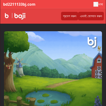
bd2211133bj.com
ভাষা
প্রবেশ করুন
এখনই যোগদান করুন