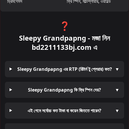
ড্রিমগেমস
ফ্রি স্পিন, মাল্টিপ্লায়ার, ওয়াইল্ড
❓
Sleepy Grandpapng - মজা নিন
bd2211133bj.com এ
Sleepy Grandpapng এর RTP (রিটার্ন টু প্লেয়ার) কত?
▼
Sleepy Grandpapng কি ফ্রি স্পিন দেয়?
▼
এই গেমে সর্বোচ্চ কত টাকা বা কয়েন জিততে পারেন?
▼