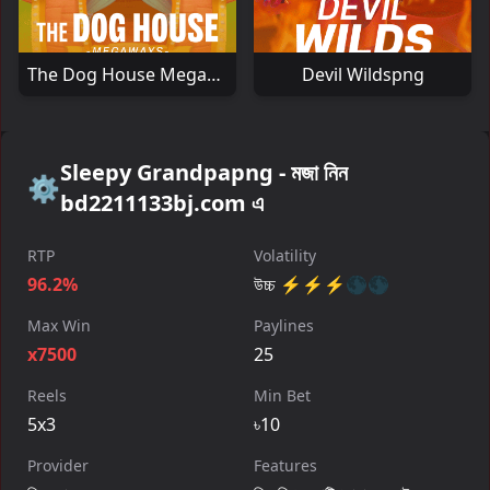
The Dog House Megawayspng
Devil Wildspng
Sleepy Grandpapng - মজা নিন
⚙️
bd2211133bj.com এ
RTP
Volatility
96.2%
উচ্চ ⚡⚡⚡🌑🌑
Max Win
Paylines
x7500
25
Reels
Min Bet
5x3
৳10
Provider
Features