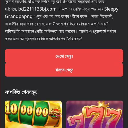
সুযোগ চমৎকার, যা একক স্পিনে বড় অর্থ উপার্জনের সম্ভাবনা তৈরি করে।
সর্বশেষে, bd2211133bj.com এ আপনার গেমিং যাত্রা শুরু করে Sleepy
Grandpapng খেলুন এবং আপনার ভাগ্য পরীক্ষা করুন। সহজ নিয়মাবলী,
আকর্ষণীয় বহুমাত্রিক বোনাস, এবং উত্তম গ্রাফিক্সের মাধ্যমে আপনি একটি
অবিস্মরণীয় অনলাইন গেমিং অভিজ্ঞতা লাভ করবেন। আজই এ প্ল্যাটফর্মে লগইন
করুন এবং বড় পুরস্কারের দিকে আপনার পথ তৈরি করুন!
ডেমো খেলুন
বাস্তব খেলুন
সম্পর্কিত গেমসমূহ