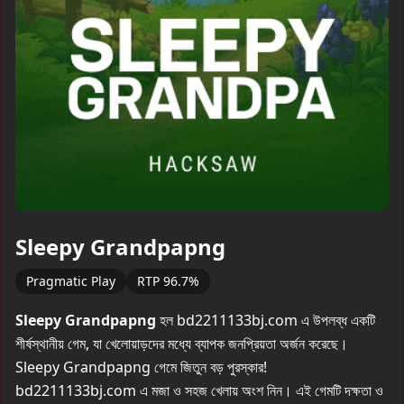
▶
Sleepy Grandpapng
Pragmatic Play
RTP 96.7%
Sleepy Grandpapng
হল bd2211133bj.com এ উপলব্ধ একটি
শীর্ষস্থানীয় গেম, যা খেলোয়াড়দের মধ্যে ব্যাপক জনপ্রিয়তা অর্জন করেছে।
Sleepy Grandpapng গেমে জিতুন বড় পুরস্কার!
bd2211133bj.com এ মজা ও সহজ খেলায় অংশ নিন। এই গেমটি দক্ষতা ও