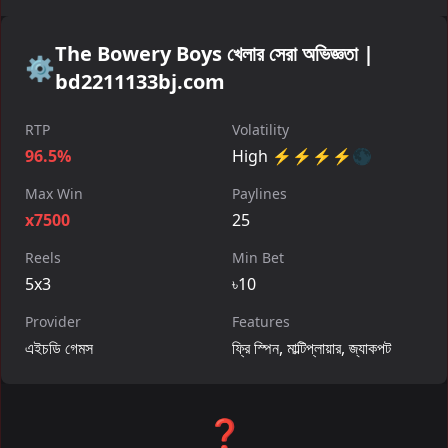
The Bowery Boys খেলার সেরা অভিজ্ঞতা |
⚙️
bd2211133bj.com
RTP
Volatility
96.5%
High ⚡⚡⚡⚡🌑
Max Win
Paylines
x7500
25
Reels
Min Bet
5x3
৳10
Provider
Features
এইচডি গেমস
ফ্রি স্পিন, মাল্টিপ্লায়ার, জ্যাকপট
❓