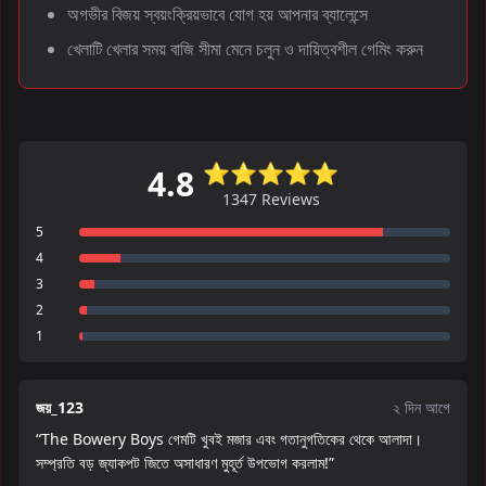
অগভীর বিজয় স্বয়ংক্রিয়ভাবে যোগ হয় আপনার ব্যালেন্সে
খেলাটি খেলার সময় বাজি সীমা মেনে চলুন ও দায়িত্বশীল গেমিং করুন
⭐⭐⭐⭐⭐
4.8
1347 Reviews
5
4
3
2
1
জয়_123
২ দিন আগে
“The Bowery Boys গেমটি খুবই মজার এবং গতানুগতিকের থেকে আলাদা।
সম্প্রতি বড় জ্যাকপট জিতে অসাধারণ মুহূর্ত উপভোগ করলাম!”