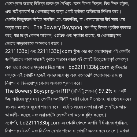
গেমপ্লেতে রয়েছে বিভিন্ন চমকপ্রদ বৈশিষ্ট্য যেমন বিশেষ সিম্বল, ফ্রি স্পিন রাউন্ড,
এবং মাল্টিপ্লায়ার্স যা খেলোয়াড়দের জন্য একটি দুর্দান্ত অভিজ্ঞতা নিশ্চিত করে।
গেমটির ভিজ্যুয়াল স্টাইল সাবলীল এবং আকর্ষণীয়, যা খেলোয়াড়দের দীর্ঘ সময় ধরে
আকৃষ্ট করে রাখে। The Bowery Boyspng বেশ কিছু বিশেষ প্রতীক ব্যবহার
করে, যার মধ্যে বোনাস আইকন, ওয়াইল্ড এবং স্ক্যাটার রয়েছে, যা খেলোয়াড়দের
জেতার সম্ভাবনাকে অনেকগুণ বাড়ায়।
2211133bj এবং 2211133bj com খুঁজে বের করা খেলোয়াড়রা এই গেমটির
জনপ্রিয়তার কারণ সহজেই বুঝতে পারবেন কারণ এই গেমটি উত্তেজনাপূর্ণ গেমপ্লে
এবং ভালো জেতার সম্ভাবনা নিয়ে আসে। bd2211133bj.com প্ল্যাটফর্মের
মাধ্যমে এই গেমটি সহজেই অ্যাক্সেসযোগ্য এবং বাংলাদেশি খেলোয়াড়দের জন্য
নিরাপদ ও নির্ভরযোগ্য বোনাস অফারও প্রদান করে।
The Bowery Boyspng-এর RTP (রিটার্ন টু প্লেয়ার) 97.2% যা একটি
উচ্চ পর্যায়ের মূল্যায়ন। গেমটির ভলাটিলিটি মাঝারি থেকে উচ্চমানের, যা খেলোয়াড়দের
বড় জয় অর্জনের সুযোগ প্রদান করে। সর্বোচ্চ জয়ের সম্ভাবনা এই গেমটিকে আরও
আকর্ষণীয় করেছে এবং জ্যাকপটের লোভনীয়তা অনেক বৃদ্ধি করেছে।
সর্বোপরি, bd2211133bj.com-এ গেমটি খেললে আপনি শীর্ষ মানের গ্রাফিক্স,
নিরাপদ প্ল্যাটফর্ম, এবং নিয়মিত বোনাস পাবেন যা খেলাটি অনন্য করে তোলে। এখনই