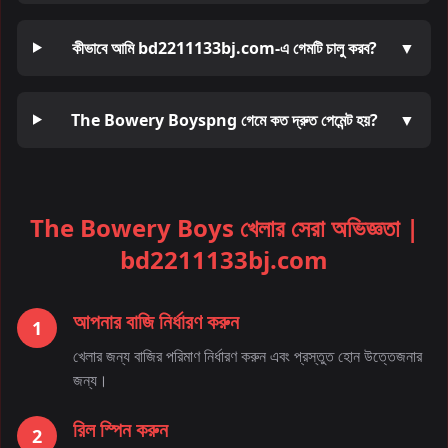
কীভাবে আমি bd2211133bj.com-এ গেমটি চালু করব?
▼
The Bowery Boyspng গেমে কত দ্রুত পেমেন্ট হয়?
▼
The Bowery Boys খেলার সেরা অভিজ্ঞতা |
bd2211133bj.com
আপনার বাজি নির্ধারণ করুন
1
খেলার জন্য বাজির পরিমাণ নির্ধারণ করুন এবং প্রস্তুত হোন উত্তেজনার
জন্য।
রিল স্পিন করুন
2