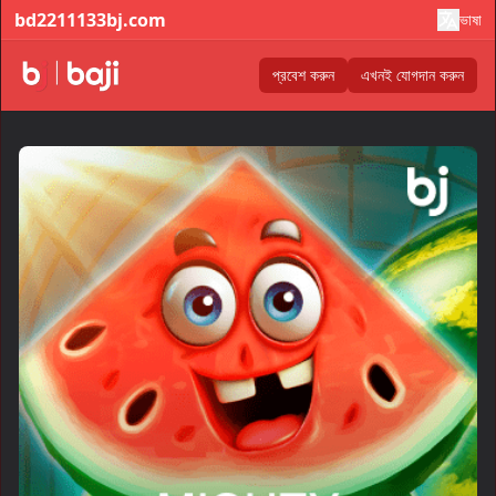
bd2211133bj.com
ভাষা
প্রবেশ করুন
এখনই যোগদান করুন