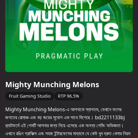
▶
Mighty Munching Melons
Fruit Gaming Studio
RTP 96.5%
Mighty Munching Melons-এ আপনাকে স্বাগতম, যেখানে ফলের
জগতের রোমাঞ্চ এবং বড় জয়ের সুযোগ এক সাথে মিশেছে। bd2211133bj
প্ল্যাটফর্মে এই গেমটি আপনার জন্য নিয়ে এসেছে এক অনন্য গেমিং অভিজ্ঞতা।
এখানে রঙিন গ্রাফিক্স এবং সহজ ইন্টারফেসের মাধ্যমে যে কেউ খুব দ্রুত খেলার নিয়ম