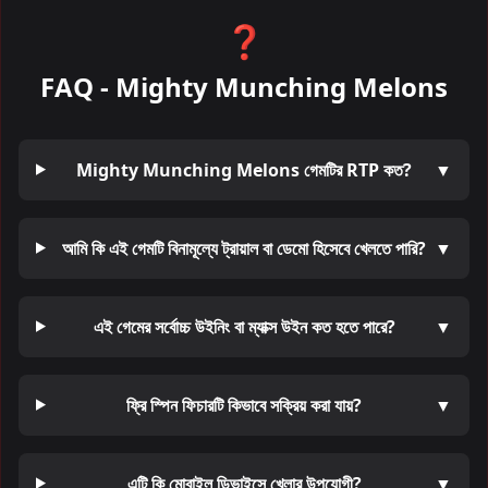
❓
FAQ - Mighty Munching Melons
Mighty Munching Melons গেমটির RTP কত?
▼
আমি কি এই গেমটি বিনামূল্যে ট্রায়াল বা ডেমো হিসেবে খেলতে পারি?
▼
এই গেমের সর্বোচ্চ উইনিং বা ম্যাক্স উইন কত হতে পারে?
▼
ফ্রি স্পিন ফিচারটি কিভাবে সক্রিয় করা যায়?
▼
এটি কি মোবাইল ডিভাইসে খেলার উপযোগী?
▼