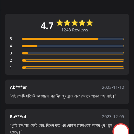
⭐⭐⭐⭐⭐
4.7
1248 Reviews
5
4
3
2
1
Ab***ar
2023-11-12
“এই গেমটি সত্যিই অসাধারণ! গ্রাফিক্স খুব সুন্দর এবং খেলতে অনেক মজা পাই।”
Ra***ul
2023-12-05
“খুবই চমৎকার একটি গেম, বিশেষ করে এর বোনাস রাউন্ডগুলো আমার খুব পছন্দ
হয়েছে।”