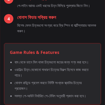
পে-লাইন বরাবর একই ধরনের চিহ্ন মিলিয়ে পুরস্কার জিতে নিন।
বোনাস ফিচার সক্রিয় করুন
4
বিশেষ মেলন চিহ্নগুলো সংগ্রহ করে ফ্রি স্পিন বা মাল্টিপ্লায়ার আনলক
করুন।
Game Rules & Features
বাম থেকে ডানে মিল থাকা চিহ্নগুলো জয়ের জন্য গণ্য করা হবে।
ওয়াইল্ড চিহ্ন যেকোনো সাধারণ চিহ্নের বিকল্প হিসেবে কাজ করতে
পারে।
বোনাস রাউন্ডে প্রবেশ করতে নির্দিষ্ট সংখ্যক স্ক্যাটার চিহ্নের
প্রয়োজন।
সমস্ত পে-আউট নির্ধারিত পে-টেবিল অনুযায়ী প্রদান করা হবে।