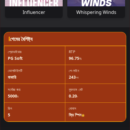
Influencer
Whispering Winds
গেমের বৈশিষ্ট্য
প্রোভাইডার
RTP
PG Soft
96.75
%
ভোলাটাইলটি
পে-লাইন
মাঝারি
243
পথ
সর্বোচ্চ জয়
ন্যূনতম বেট
5000
0.20
x
৳
রিল
বোনাস
5
ফ্রি স্পিন
⭐