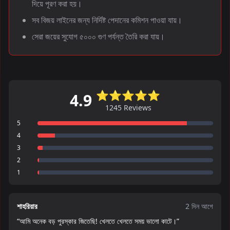
দিয়ে পূরণ করা হয়।
সব বিজয় লাইনের জন্য নির্দিষ্ট পেদানের কমিশন পাওয়া যায়।
সেরা জয়ের সুযোগ ৫০০০ গুণ পর্যন্ত তৈরি করা যায়।
⭐⭐⭐⭐⭐
4.9
1245 Reviews
5
4
3
2
1
শাহরিয়ার
2 দিন আগে
“আমি অনেক বড় পুরস্কার জিতেছি! খেলতে খেলতে সময় ভালো কাটে।”