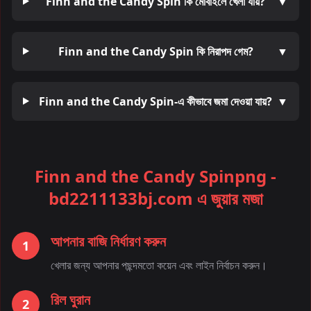
Finn and the Candy Spin কি মোবাইলে খেলা যায়?
▼
Finn and the Candy Spin কি নিরাপদ গেম?
▼
Finn and the Candy Spin-এ কীভাবে জমা দেওয়া যায়?
▼
Finn and the Candy Spinpng -
bd2211133bj.com এ জুয়ার মজা
আপনার বাজি নির্ধারণ করুন
1
খেলার জন্য আপনার পছন্দমতো কয়েন এবং লাইন নির্বাচন করুন।
রিল ঘুরান
2