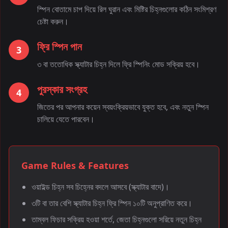
স্পিন বোতামে চাপ দিয়ে রিল ঘুরান এবং মিষ্টির চিহ্নগুলোর কঠিন সংমিশ্রণ
চেষ্টা করুন।
ফ্রি স্পিন পান
3
৩ বা ততোধিক স্ক্যাটার চিহ্ন দিলে ফ্রি স্পিনিং মোড সক্রিয় হবে।
পুরস্কার সংগ্রহ
4
জিতের পর আপনার কয়েন স্বয়ংক্রিয়ভাবে যুক্ত হবে, এবং নতুন স্পিন
চালিয়ে যেতে পারবেন।
Game Rules & Features
ওয়াইল্ড চিহ্ন সব চিহ্নের বদলে আসবে (স্ক্যাটার বাদে)।
৩টি বা তার বেশি স্ক্যাটার চিহ্ন ফ্রি স্পিন ১০টি অনুপ্রাণিত করে।
তাম্বল ফিচার সক্রিয় হওয়া শর্তে, জেতা চিহ্নগুলো সরিয়ে নতুন চিহ্ন