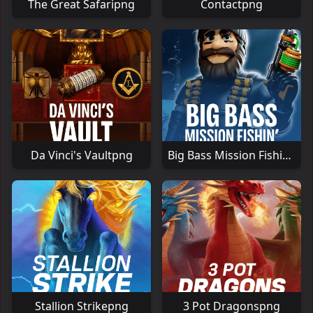
The Great Safaripng
Contactpng
Da Vinci's Vaultpng
Big Bass Mission Fishin’png
Stallion Strikepng
3 Pot Dragonspng