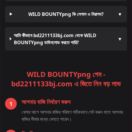
WILD BOUNTYpng কি লেগাল ও নিরাপদ?
▼
আমি কীভাবে bd2211133bj.com থেকে WILD
▼
BOUNTYpng ডাউনলোড করতে পারি?
WILD BOUNTYpng গেম -
bd2211133bj.com এ জিতে নিন বড় লাভ
আপনার বাজি নির্ধারণ করুন
1
খেলার আগে আপনার বাজির পরিমাণ সঠিকভাবে সেট করুন যাতে আপনার
বাজির সীমার মধ্যে খেলতে পারেন।