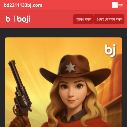
bd2211133bj.com
ভাষা
প্রবেশ করুন
এখনই যোগদান করুন