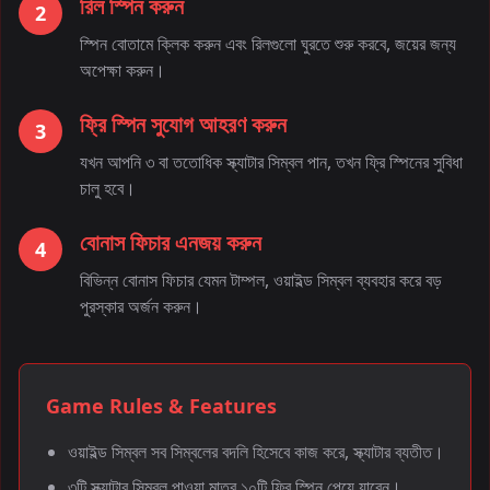
রিল স্পিন করুন
2
স্পিন বোতামে ক্লিক করুন এবং রিলগুলো ঘুরতে শুরু করবে, জয়ের জন্য
অপেক্ষা করুন।
ফ্রি স্পিন সুযোগ আহরণ করুন
3
যখন আপনি ৩ বা ততোধিক স্ক্যাটার সিম্বল পান, তখন ফ্রি স্পিনের সুবিধা
চালু হবে।
বোনাস ফিচার এনজয় করুন
4
বিভিন্ন বোনাস ফিচার যেমন টাম্পল, ওয়াইল্ড সিম্বল ব্যবহার করে বড়
পুরস্কার অর্জন করুন।
Game Rules & Features
ওয়াইল্ড সিম্বল সব সিম্বলের বদলি হিসেবে কাজ করে, স্ক্যাটার ব্যতীত।
৩টি স্ক্যাটার সিম্বল পাওয়া মাত্র ১০টি ফ্রি স্পিন পেয়ে যাবেন।