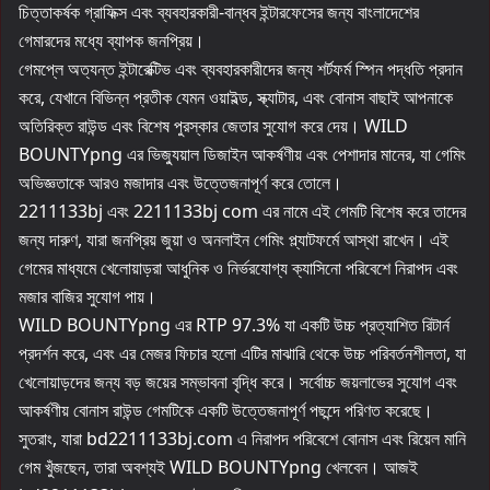
চিত্তাকর্ষক গ্রাফিক্স এবং ব্যবহারকারী-বান্ধব ইন্টারফেসের জন্য বাংলাদেশের
গেমারদের মধ্যে ব্যাপক জনপ্রিয়।
গেমপ্লে অত্যন্ত ইন্টারেক্টিভ এবং ব্যবহারকারীদের জন্য শর্টফর্ম স্পিন পদ্ধতি প্রদান
করে, যেখানে বিভিন্ন প্রতীক যেমন ওয়াইল্ড, স্ক্যাটার, এবং বোনাস বাছাই আপনাকে
অতিরিক্ত রাউন্ড এবং বিশেষ পুরস্কার জেতার সুযোগ করে দেয়। WILD
BOUNTYpng এর ভিজ্যুয়াল ডিজাইন আকর্ষণীয় এবং পেশাদার মানের, যা গেমিং
অভিজ্ঞতাকে আরও মজাদার এবং উত্তেজনাপূর্ণ করে তোলে।
2211133bj এবং 2211133bj com এর নামে এই গেমটি বিশেষ করে তাদের
জন্য দারুণ, যারা জনপ্রিয় জুয়া ও অনলাইন গেমিং প্ল্যাটফর্মে আস্থা রাখেন। এই
গেমের মাধ্যমে খেলোয়াড়রা আধুনিক ও নির্ভরযোগ্য ক্যাসিনো পরিবেশে নিরাপদ এবং
মজার বাজির সুযোগ পায়।
WILD BOUNTYpng এর RTP 97.3% যা একটি উচ্চ প্রত্যাশিত রিটার্ন
প্রদর্শন করে, এবং এর মেজর ফিচার হলো এটির মাঝারি থেকে উচ্চ পরিবর্তনশীলতা, যা
খেলোয়াড়দের জন্য বড় জয়ের সম্ভাবনা বৃদ্ধি করে। সর্বোচ্চ জয়লাভের সুযোগ এবং
আকর্ষণীয় বোনাস রাউন্ড গেমটিকে একটি উত্তেজনাপূর্ণ পছন্দে পরিণত করেছে।
সুতরাং, যারা bd2211133bj.com এ নিরাপদ পরিবেশে বোনাস এবং রিয়েল মানি
গেম খুঁজছেন, তারা অবশ্যই WILD BOUNTYpng খেলবেন। আজই