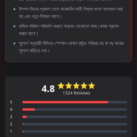
টাম্পল ফিচার প্রকাশ পেলে সরেজমিন জয়ী সিম্বল গুলো অপসারণ করা
হয় এবং নতুন সিম্বল আসে।
বাজির পরিমাণ পরিবর্তন করতে পারবেন যেকোনো সময় খেলায় প্রবেশ
করার আগে।
সুযোগ অনুযায়ী বিভিন্ন স্পেশাল বোনাস রাউন্ড সক্রিয় হয় যা বড় জয়ের
সুযোগ বাড়িয়ে দেয়।
⭐⭐⭐⭐⭐
4.8
1324 Reviews
5
4
3
2
1