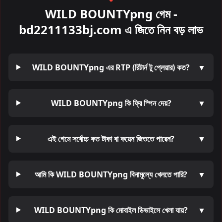
WILD BOUNTYpng গেম -
bd2211133bj.com এ জিতে নিন বড় লাভ
WILD BOUNTYpng এর RTP (রিটার্ন টু প্লেয়ার) কত?
▼
WILD BOUNTYpng কি ফ্রি স্পিন দেয়?
▼
এই গেমে সর্বোচ্চ কত টাকা বা কয়েন জিততে পারেন?
▼
আমি কি WILD BOUNTYpng বিনামূল্যে খেলতে পারি?
▼
WILD BOUNTYpng কি মোবাইল ডিভাইসে খেলা যায়?
▼