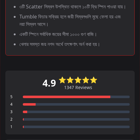
৩টি Scatter সিম্বল উপস্থিত থাকলে ১০টি ফ্রি স্পিন পাওয়া যায়।
Tumble ফিচার সক্রিয় হলে জয়ী সিম্বলগুলি মুছে ফেলা হয় এবং
নয়া সিম্বল আসে।
একটি স্পিনে সর্বাধিক জয়ের সীমা ১০০০ গুণ বাজি।
খেলার সমস্ত জয় নগদ অর্থে তৎক্ষণাৎ অর্ন করা হয়।
⭐⭐⭐⭐⭐
4.9
1347 Reviews
5
4
3
2
1