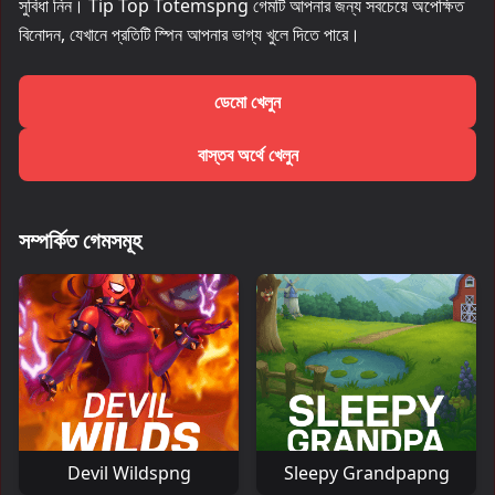
সুবিধা নিন। Tip Top Totemspng গেমটি আপনার জন্য সবচেয়ে অপেক্ষিত
বিনোদন, যেখানে প্রতিটি স্পিন আপনার ভাগ্য খুলে দিতে পারে।
ডেমো খেলুন
বাস্তব অর্থে খেলুন
সম্পর্কিত গেমসমূহ
Devil Wildspng
Sleepy Grandpapng