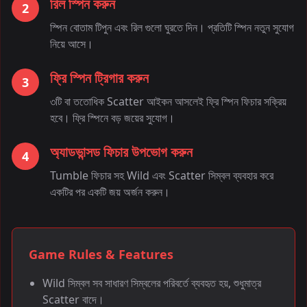
রিল স্পিন করুন
2
স্পিন বোতাম টিপুন এবং রিল গুলো ঘুরতে দিন। প্রতিটি স্পিন নতুন সুযোগ
নিয়ে আসে।
ফ্রি স্পিন ট্রিগার করুন
3
৩টি বা ততোধিক Scatter আইকন আসলেই ফ্রি স্পিন ফিচার সক্রিয়
হবে। ফ্রি স্পিনে বড় জয়ের সুযোগ।
অ্যাডভান্সড ফিচার উপভোগ করুন
4
Tumble ফিচার সহ Wild এবং Scatter সিম্বল ব্যবহার করে
একটির পর একটি জয় অর্জন করুন।
Game Rules & Features
Wild সিম্বল সব সাধারণ সিম্বলের পরিবর্তে ব্যবহৃত হয়, শুধুমাত্র
Scatter বাদে।