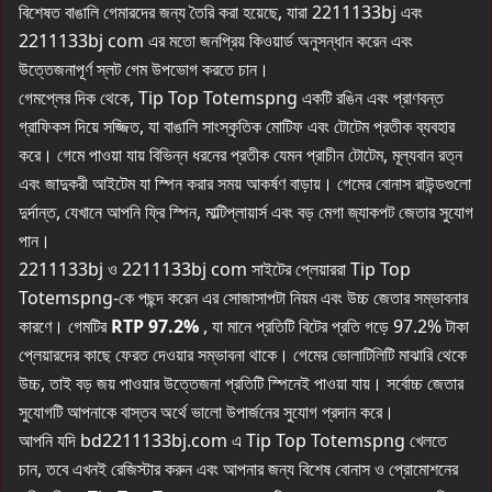
বিশেষত বাঙালি গেমারদের জন্য তৈরি করা হয়েছে, যারা 2211133bj এবং
2211133bj com এর মতো জনপ্রিয় কিওয়ার্ড অনুসন্ধান করেন এবং
উত্তেজনাপূর্ণ স্লট গেম উপভোগ করতে চান।
গেমপ্লের দিক থেকে, Tip Top Totemspng একটি রঙিন এবং প্রাণবন্ত
গ্রাফিকস দিয়ে সজ্জিত, যা বাঙালি সাংস্কৃতিক মোটিফ এবং টোটেম প্রতীক ব্যবহার
করে। গেমে পাওয়া যায় বিভিন্ন ধরনের প্রতীক যেমন প্রাচীন টোটেম, মূল্যবান রত্ন
এবং জাদুকরী আইটেম যা স্পিন করার সময় আকর্ষণ বাড়ায়। গেমের বোনাস রাউন্ডগুলো
দুর্দান্ত, যেখানে আপনি ফ্রি স্পিন, মাল্টিপ্লায়ার্স এবং বড় মেগা জ্যাকপট জেতার সুযোগ
পান।
2211133bj ও 2211133bj com সাইটের প্লেয়াররা Tip Top
Totemspng-কে পছন্দ করেন এর সোজাসাপটা নিয়ম এবং উচ্চ জেতার সম্ভাবনার
কারণে। গেমটির
RTP 97.2%
, যা মানে প্রতিটি বিটের প্রতি গড়ে 97.2% টাকা
প্লেয়ারদের কাছে ফেরত দেওয়ার সম্ভাবনা থাকে। গেমের ভোলাটিলিটি মাঝারি থেকে
উচ্চ, তাই বড় জয় পাওয়ার উত্তেজনা প্রতিটি স্পিনেই পাওয়া যায়। সর্বোচ্চ জেতার
সুযোগটি আপনাকে বাস্তব অর্থে ভালো উপার্জনের সুযোগ প্রদান করে।
আপনি যদি bd2211133bj.com এ Tip Top Totemspng খেলতে
চান, তবে এখনই রেজিস্টার করুন এবং আপনার জন্য বিশেষ বোনাস ও প্রোমোশনের