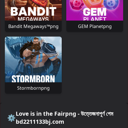
Bandit Megaways™png
GEM Planetpng
Stormbornpng
Love is in the Fairpng - উত্তেজনাপূর্ণ গেম
⚙️
bd2211133bj.com