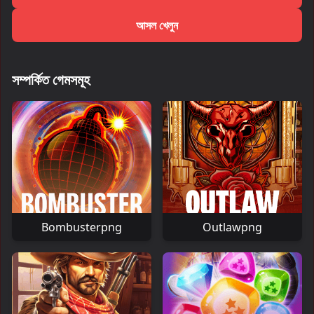
আসল খেলুন
সম্পর্কিত গেমসমূহ
Bombusterpng
Outlawpng