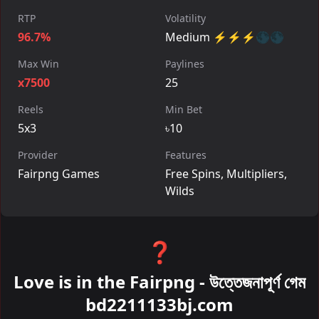
RTP
Volatility
96.7%
Medium ⚡⚡⚡🌑🌑
Max Win
Paylines
x7500
25
Reels
Min Bet
5x3
৳10
Provider
Features
Fairpng Games
Free Spins, Multipliers,
Wilds
❓
Love is in the Fairpng - উত্তেজনাপূর্ণ গেম
bd2211133bj.com