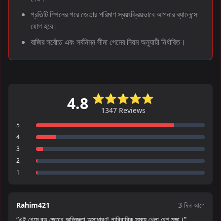
প্রতিটি স্পিনের পরে জেতার পরিমাণ স্বয়ংক্রিয়ভাবে আপনার ব্যালেন্সে
যোগ হবে।
বাজির সর্বোচ্চ এবং সর্বনিম্ন সীমা গেমের নিয়ম অনুযায়ী নির্ধারিত।
⭐⭐⭐⭐⭐
4.8
1347 Reviews
5
4
3
2
1
Rahim421
3 দিন আগে
“এই গেমে বড় জেতার অভিজ্ঞতা অসাধারণ! পারিবারিক সময়ে খেলা বেশ মজা।”