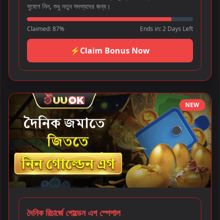
সুযোগ নিন, শুধু নতুন সদস্যদের জন্য।
Claimed: 87%
Ends in: 2 Days Left
⚡
Claim Bonus Now
NEW
দৈনিক রিচার্জে গোল্ডেন এগ স্পেশাল