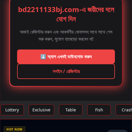
bd2211133bj.com-এ জয়ীদের দলে
যোগ দিন
আজই রেজিস্টার করুন এবং আকর্ষণীয় বোনাসসহ সাথে সাথে গেম
শুরু করুন, সুযোগ হাতছাড়া করবেন না!
⬇️
অ্যাপ এখনই ডাউনলোড করুন
লগইন / রেজিস্টার
Lottery
Exclusive
Table
Fish
Cras
HOT NOW