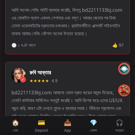
আমি অনেক গেমিং সাইট ব্যবহার করেছি, কিন্তু bd2211133bj.com
এর মোবাইল অ্যাপ একদম পেশাদার এবং মসৃণ। আমার জেতার পর টাকা
তোলা ওয়েবসাইটের দ্রুততার চমৎকার। প্ল্যাটফর্মটিতে এক্সপার্ট গাইডলাইন
থাকায় আমার গেমিং কৌশল অনেক উন্নত হয়েছে।
🕒 ৫ ঘণ্টা আগে
👍 97
রুবি আক্তার
✓
★★★★★
4.9
bd2211133bj.com আমাকে যেমন দ্রুত জয়ের আনন্দ দিয়েছে,
তেমনি কাস্টমার সার্ভিসেও সন্তুষ্ট করেছি। আমি বিশেষ করে এদের UI/UX
পছন্দ করি, কারণ এটা দেখতে সুন্দর ও ব্যবহার সহজ। বিভিন্ন প্রমোশন এবং
হাই অডস আমাকে নিয়মিত খেলতে উৎসাহিত করে। টাকা তোলার দ্রুত
🏠
💳
📥
💎
🎧
প্রক্রিয়াও খুব সুবিধাজনক।
হোম
Deposit
App
বোনাস
সহায়তা