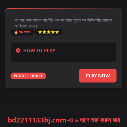
আপনার জন্য উচ্চতম আরটিপি এবং বড় জয়ের সুযোগ সহ শীর্ষস্থানীয় গেমসমূহ
আবিষ্কার করুন।
🔥 96-99%
⭐⭐⭐⭐⭐
HOW TO PLAY
PLAY NOW
WINNER CHOICE
bd2211133bj.com-এ ৬ ধাপে শুরু করুন জয়