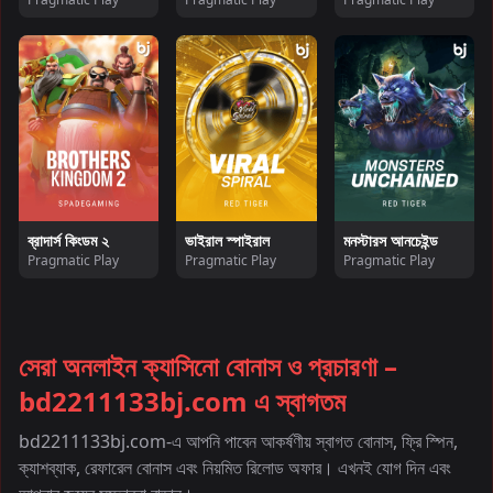
ব্রাদার্স কিংডম ২
ভাইরাল স্পাইরাল
মনস্টারস আনচেইন্ড
Pragmatic Play
Pragmatic Play
Pragmatic Play
সেরা অনলাইন ক্যাসিনো বোনাস ও প্রচারণা –
bd2211133bj.com এ স্বাগতম
bd2211133bj.com-এ আপনি পাবেন আকর্ষণীয় স্বাগত বোনাস, ফ্রি স্পিন,
ক্যাশব্যাক, রেফারেল বোনাস এবং নিয়মিত রিলোড অফার। এখনই যোগ দিন এবং