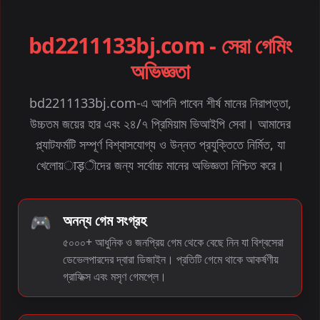
bd2211133bj.com - সেরা গেমিং
অভিজ্ঞতা
bd2211133bj.com-এ আপনি পাবেন শীর্ষ মানের নিরাপত্তা,
উচ্চতম জয়ের হার এবং ২৪/৭ প্রিমিয়াম ভিআইপি সেবা। আমাদের
প্ল্যাটফর্মটি সম্পূর্ণ বিশ্বাসযোগ্য ও উন্নত প্রযুক্তিতে নির্মিত, যা
খেলোয়ाड़ীদের জন্য সর্বোচ্চ মানের অভিজ্ঞতা নিশ্চিত করে।
🎮
অনন্য গেম সংগ্রহ
৫০০০+ আধুনিক ও জনপ্রিয় গেম থেকে বেছে নিন যা বিশ্বসেরা
ডেভেলপারদের দ্বারা ডিজাইন। প্রতিটি গেমে থাকে আকর্ষণীয়
গ্রাফিক্স এবং মসৃণ গেমপ্লে।