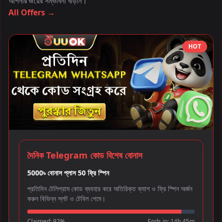
আপনার জয়ের সম্ভাবনা বাড়ান।
All Offers →
HOT
দৈনিক Telegram কোড বিশেষ বোনাস
5000৳ বোনাস প্লাস 50 ফ্রি স্পিন
প্রতিদিন টেলিগ্রাম কোড ব্যবহার করে অতিরিক্ত ক্যাশ ও ফ্রি স্পিন অর্জন
করুন বিভিন্ন স্লট ও টেবিল গেমে।
Claimed: 92%
Ends in: 14h 45m