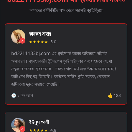
আমাদের কমিউনিটির পক্ষ থেকে সরাসরি প্রতিক্রিয়া
কামরুন নাহার
✓
★★★★★
5.0
bd2211133bj.com এর প্ল্যাটফর্মে আমার অভিজ্ঞতা সত্যিই
অসাধারণ। ব্যবহারকারীর ইন্টারফেস খুবই পরিষ্কার এবং সহজবোধ্য, যা
নতুনদের জন্যও সুবিধাজনক। দ্রুত তোলা অর্থ এবং উচ্চ অডসের কারণে
আমি বেশ কিছু বড় জিতেছি। কাস্টমার সার্ভিস খুবই সহায়ক, যেকোনো
জটিলতায় দ্রুত সহায়তা পেয়েছি।
🕒 ২ দিন আগে
👍 183
ইউনুস আলী
✓
★★★★★
4.8