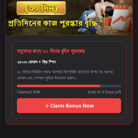
নতুনদের জন্য ৩০ দিনের বৃদ্ধি পুরস্কার
২৫০০৳ বোনাস + ফ্রি স্পিন
৩০ দিনের নির্ধারিত সময়ে আপনার ডিপোজিট বাড়ানোর উপর বড় ধরনের
বোনাস এবং স্পেশাল সুবিধা উপভোগ করুন।
Claimed: 80%
Ends in: 3 Days Left
⚡
Claim Bonus Now