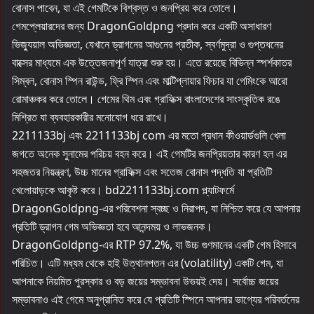
বোনাস পাবেন, যা এই গেমটিকে বিশ্বস্ত ও জনপ্রিয় করে তোলে।
গেমপ্লেয়ারদের জন্য DragonGoldpng প্রদান করে একটি অসাধারণ
ভিজ্যুয়াল অভিজ্ঞতা, যেখানে ড্রাগনের আগুনের প্রতীক, স্বর্ণমুদ্রা ও গুপ্তধনের
বাক্সের মাধ্যমে এক উত্তেজনাপূর্ণ যাত্রা শুরু হয়। এতে রয়েছে বিভিন্ন স্পর্শকাতর
সিম্বল, বোনাস স্পিন রাউন্ড, ফ্রি স্পিন এবং মাল্টিপ্লায়ার ফিচার যা গেমিংকে আরো
রোমাঞ্চকর করে তোলে। গেমের থিম এবং গ্রাফিক্স বাংলাদেশের সাংস্কৃতিক রঙে
মিশ্রিত যা ব্যবহারকারীর মনোযোগ ধরে রাখে।
2211133bj এবং 2211133bj com এর মতো প্রধান কীওয়ার্ডগুলি খেলা
জগতে অনেক সুনামের পরিচয় বহন করে। এই গেমটির জনপ্রিয়তার কারণ হল এর
সহজতর নিয়ন্ত্রণ, উচ্চ মানের গ্রাফিক্স এবং সতেজ বোনাস পদ্ধতি যা প্রতিটি
খেলোয়াড়কে আকৃষ্ট করে। bd2211133bj.com প্ল্যাটফর্মে
DragonGoldpng-এর পরিবেশনা স্বচ্ছ ও নিরাপদ, যা নিশ্চিত করে যে আপনার
প্রতিটি ড্রাগন গেম অভিজ্ঞতা হবে আনন্দময় ও লাভজনক।
DragonGoldpng-এর RTP 97.2%, যা উচ্চ গুণমানের একটি গেম হিসাবে
পরিচিত। এটি মধ্যম থেকে হাই উত্থানপতন এর (volatility) একটি গেম, যা
আপনাকে নিয়মিত পুরস্কার ও বড় জয়ের সম্ভাবনা উভয়ই দেয়। সর্বোচ্চ জয়ের
সম্ভাবনাও এই গেমে অনুপ্রানিত করে যে প্রতিটি স্পিনে আপনার ভাগ্যের পরিবর্তনের