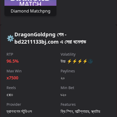
Diamond Matchpng
DragonGoldpng গেম -
⚙️
bd2211133bj.com এ সেরা ধনেলাভ
RTP
Volatility
96.5%
উচ্চ ⚡⚡⚡⚡🌑
Max Win
Paylines
x7500
২০
Reels
Min Bet
৫x৩
৳২০
Provider
Features
ড্রাগনগেম স্টুডিওস
ফ্রি স্পিন, মাল্টিপ্লায়ার, স্ক্যাটার