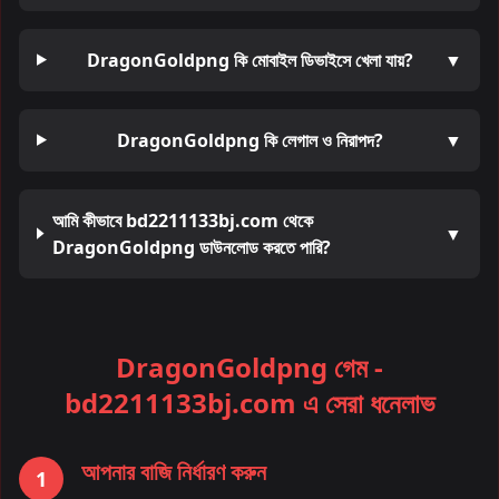
DragonGoldpng কি মোবাইল ডিভাইসে খেলা যায়?
▼
DragonGoldpng কি লেগাল ও নিরাপদ?
▼
আমি কীভাবে bd2211133bj.com থেকে
▼
DragonGoldpng ডাউনলোড করতে পারি?
DragonGoldpng গেম -
bd2211133bj.com এ সেরা ধনেলাভ
আপনার বাজি নির্ধারণ করুন
1