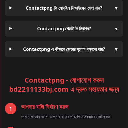
Contactpng কি মোবাইল ডিভাইসেও খেলা যায়?
▼
Contactpng গেমটি কি নিরাপদ?
▼
Contactpng এ কীভাবে জেতার সুযোগ বাড়ানো যায়?
▼
Contactpng - যোগাযোগ করুন
bd2211133bj.com এ দ্রুত সহায়তার জন্য
আপনার বাজি নির্ধারণ করুন
1
গেম চালানোর আগে আপনার বাজির পরিমাণ সঠিকভাবে সেট করুন।