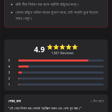
বাজি সীমা নির্ধারণ করা থাকে প্রতিটা রাউন্ডের জন্য।
বোনাস রাউন্ডে অধিক লাভের সুযোগ থাকে, তাই পদ্ধতি বুঝে উত্তম
সময়ে খেলুন।
⭐⭐⭐⭐⭐
4.9
1387 Reviews
5
4
3
2
1
গেমার_রানা
২ দিন আগে
“এই গেমে বিশাল জয় পেলাম! গ্রাফিক্স দারুন এবং খেলা খুব মজা।”