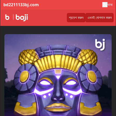
bd2211133bj.com
ভাষা
প্রবেশ করুন
এখনই যোগদান করুন