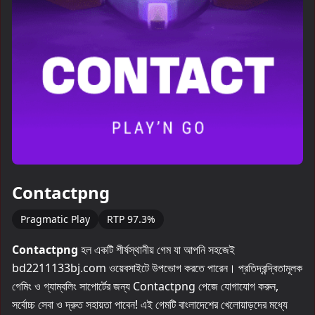
▶
Contactpng
Pragmatic Play
RTP 97.3%
Contactpng
হল একটি শীর্ষস্থানীয় গেম যা আপনি সহজেই
bd2211133bj.com ওয়েবসাইটে উপভোগ করতে পারেন। প্রতিদ্বন্দ্বিতামূলক
গেমিং ও গ্যাম্বলিং সাপোর্টের জন্য Contactpng পেজে যোগাযোগ করুন,
সর্বোচ্চ সেবা ও দ্রুত সহায়তা পাবেন! এই গেমটি বাংলাদেশের খেলোয়াড়দের মধ্যে