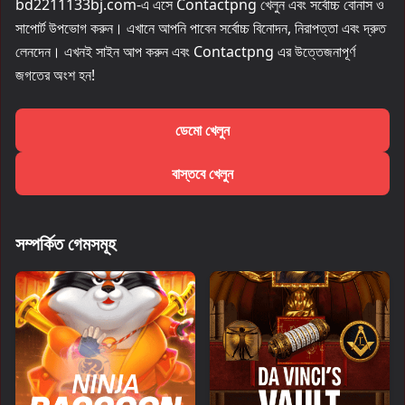
bd2211133bj.com-এ এসে Contactpng খেলুন এবং সর্বোচ্চ বোনাস ও
সাপোর্ট উপভোগ করুন। এখানে আপনি পাবেন সর্বোচ্চ বিনোদন, নিরাপত্তা এবং দ্রুত
লেনদেন। এখনই সাইন আপ করুন এবং Contactpng এর উত্তেজনাপূর্ণ
জগতের অংশ হন!
ডেমো খেলুন
বাস্তবে খেলুন
সম্পর্কিত গেমসমূহ