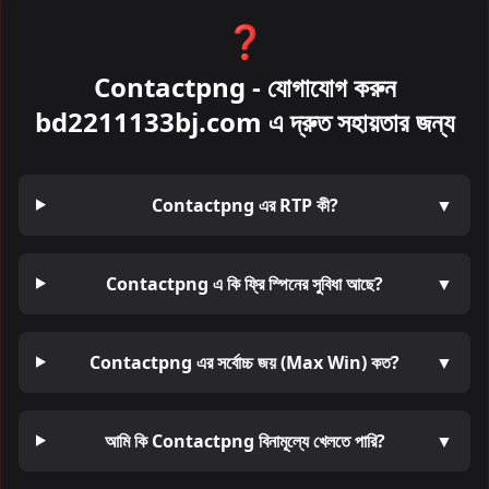
❓
Contactpng - যোগাযোগ করুন
bd2211133bj.com এ দ্রুত সহায়তার জন্য
Contactpng এর RTP কী?
▼
Contactpng এ কি ফ্রি স্পিনের সুবিধা আছে?
▼
Contactpng এর সর্বোচ্চ জয় (Max Win) কত?
▼
আমি কি Contactpng বিনামূল্যে খেলতে পারি?
▼